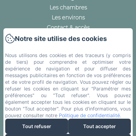
Les chambres
Les environs
Contact & accès
Mentions légales
Notre site utilise des cookies
Politique de confidentialité
Nous utilisons des cookies et des traceurs (y compris
Informations légales
de tiers) pour comprendre et optimiser votre
Informations sur les cookies
expérience de navigation et pour diffuser des
messages publicitaires en fonction de vos préférences
et de votre profil de navigation. Vous pouvez régler ou
refuser les cookies en cliquant sur "Paramétrer mes
préférences" ou "Tout refuser". Vous pouvez
EN
FR
également accepter tous les cookies en cliquant sur le
bouton "Tout accepter". Pour plus d'informations, vous
pouvez consulter notre
Politique de confidentialité
.
Créé par Amenitiz
Tout refuser
Tout accepter
Conditions Générales de Vente