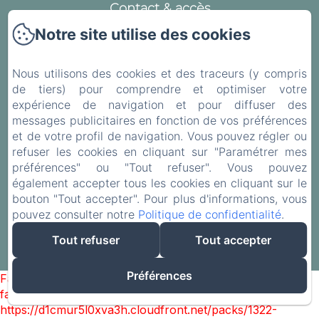
Contact & accès
Mentions légales
Notre site utilise des cookies
Politique de confidentialité
Nous utilisons des cookies et des traceurs (y compris
Informations légales
de tiers) pour comprendre et optimiser votre
Informations sur les cookies
expérience de navigation et pour diffuser des
messages publicitaires en fonction de vos préférences
et de votre profil de navigation. Vous pouvez régler ou
refuser les cookies en cliquant sur "Paramétrer mes
préférences" ou "Tout refuser". Vous pouvez
EN
FR
également accepter tous les cookies en cliquant sur le
bouton "Tout accepter". Pour plus d'informations, vous
pouvez consulter notre
Politique de confidentialité
.
Créé par Amenitiz
Tout refuser
Tout accepter
Conditions Générales de Vente
Préférences
Failed to load BookingEngine/index: Loading chunk 1322
failed. (missing:
https://d1cmur5l0xva3h.cloudfront.net/packs/1322-