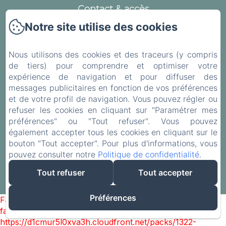
Contact & accès
Mentions légales
Notre site utilise des cookies
Politique de confidentialité
Nous utilisons des cookies et des traceurs (y compris
Informations légales
de tiers) pour comprendre et optimiser votre
Informations sur les cookies
expérience de navigation et pour diffuser des
messages publicitaires en fonction de vos préférences
et de votre profil de navigation. Vous pouvez régler ou
refuser les cookies en cliquant sur "Paramétrer mes
préférences" ou "Tout refuser". Vous pouvez
EN
FR
également accepter tous les cookies en cliquant sur le
bouton "Tout accepter". Pour plus d'informations, vous
pouvez consulter notre
Politique de confidentialité
.
Créé par Amenitiz
Tout refuser
Tout accepter
Conditions Générales de Vente
Préférences
Failed to load BookingEngine/index: Loading chunk 1322
failed. (missing:
https://d1cmur5l0xva3h.cloudfront.net/packs/1322-