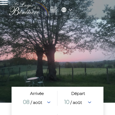
Arrivée
Départ
08
10
/ août
/ août